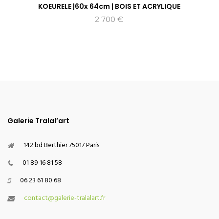
KOEURELE |60x 64cm | BOIS ET ACRYLIQUE
2 700
€
Galerie Tralal’art
142 bd Berthier 75017 Paris
01 89 16 81 58
06 23 61 80 68
contact@galerie-tralalart.fr