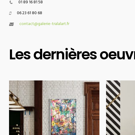
01 89 16 81 58
06 23 61 80 68
contact@galerie-tralalart.fr
Les dernières oeuv