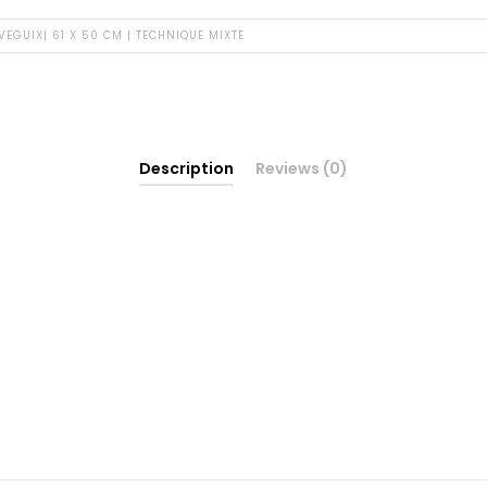
VEGUIX| 61 X 50 CM | TECHNIQUE MIXTE
Description
Reviews (0)