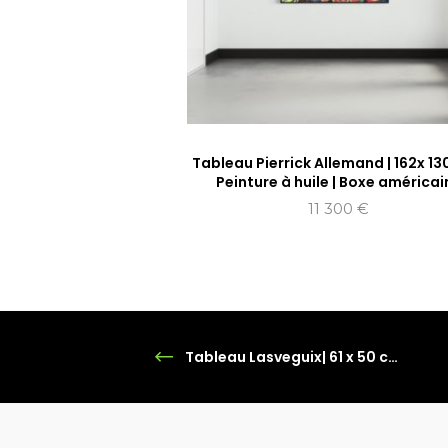
Tableau Pierrick Allemand | 162x 13
Peinture à huile | Boxe américai
11 300
€
Tableau Lasveguix| 61 x 50 cm | technique mixte