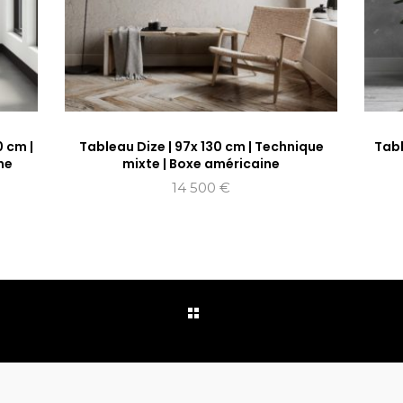
0 cm |
Tableau Dize | 97x 130 cm | Technique
Tabl
ne
mixte | Boxe américaine
14 500
€