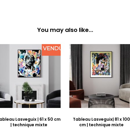
You may also like…
VENDU
ableau Lasveguix | 61 x 50 cm
Tableau Lasveguix| 81 x 100
| technique mixte
cm | technique mixte