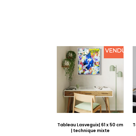
VENDU
Tableau Lasveguix| 61 x 50 cm
T
| technique mixte