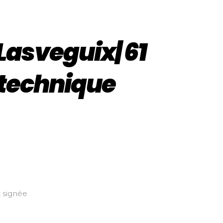
Lasveguix| 61
 technique
 signée