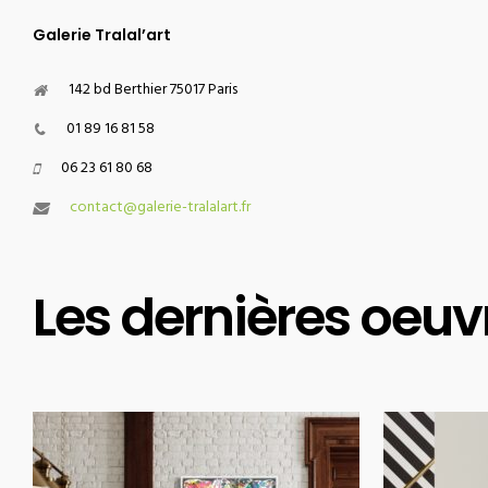
Galerie Tralal’art
142 bd Berthier 75017 Paris
01 89 16 81 58
06 23 61 80 68
contact@galerie-tralalart.fr
Les dernières oeuv