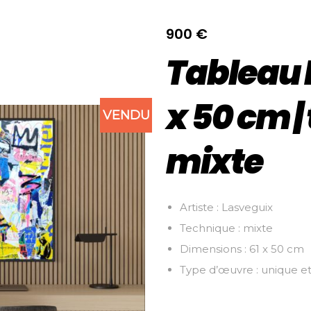
900
€
Tableau 
x 50 cm |
VENDU
mixte
Artiste : Lasveguix
Technique : mixte
Dimensions : 61 x 50 cm
Type d’œuvre : unique et