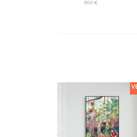
900
€
V