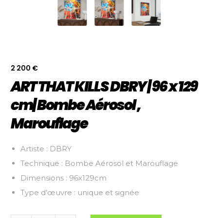
2 200
€
ART THAT KILLS DBRY | 96 x 129
cm| Bombe Aérosol ,
Marouflage
Artiste : DBRY
Technique : Bombe Aérosol et Marouflage
Dimensions : 96x129cm
Type d’œuvre : unique et signée