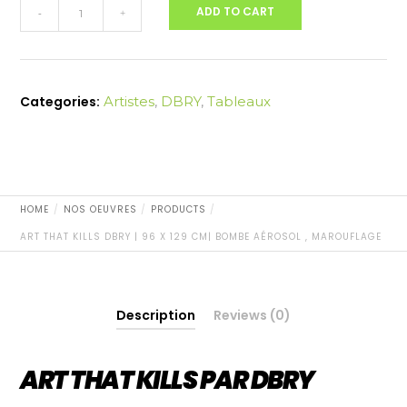
ART
ADD TO CART
-
+
THAT
KILLS
DBRY
|
Categories:
Artistes
,
DBRY
,
Tableaux
96
x
129
cm|
Bombe
Aérosol
HOME
NOS OEUVRES
PRODUCTS
,
ART THAT KILLS DBRY | 96 X 129 CM| BOMBE AÉROSOL , MAROUFLAGE
Marouflage
quantity
Description
Reviews (0)
ART THAT KILLS PAR DBRY