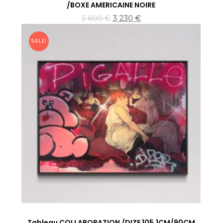
/BOXE AMERICAINE NOIRE
3 800
€
3 230
€
SALE!
Tableau COLLABORATION /DIZE 105,1CM/90CM