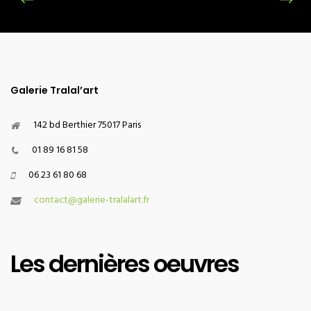
Galerie Tralal’art
142 bd Berthier 75017 Paris
01 89 16 81 58
06 23 61 80 68
contact@galerie-tralalart.fr
Les dernières oeuvres