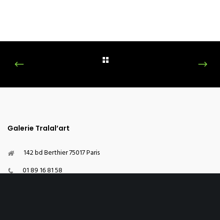
Galerie Tralal’art
142 bd Berthier 75017 Paris
01 89 16 81 58
06 23 61 80 68
contact@galerie-tralalart.fr