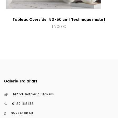
Tableau Overside | 50×50 cm | Technique mixte |
1 700
€
Galerie Tralal’art
142 bd Berthier 75017 Paris
01 89 16 81 58
06 23 61 80 68