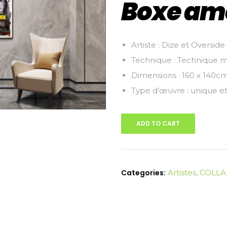
Boxe am
Artiste : Dize et Overside
Technique : Technique m
Dimensions : 160 x 140c
Type d’œuvre : unique et
ADD TO CART
Categories:
Artistes
,
COLLA