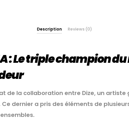
Description
Reviews (0)
NA
: Le triple champion d
ndeur
t de la collaboration entre Dize, un artiste 
 Ce dernier a pris des éléments de plusieur
s ensembles.