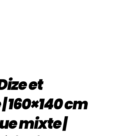
Dize et
 | 160×140 cm
ue mixte |