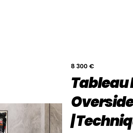
8 300
€
Tableau 
Overside
| Techniq