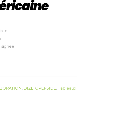
éricaine
ixte
m
 signée
BORATION
,
DIZE
,
OVERSIDE
,
Tableaux