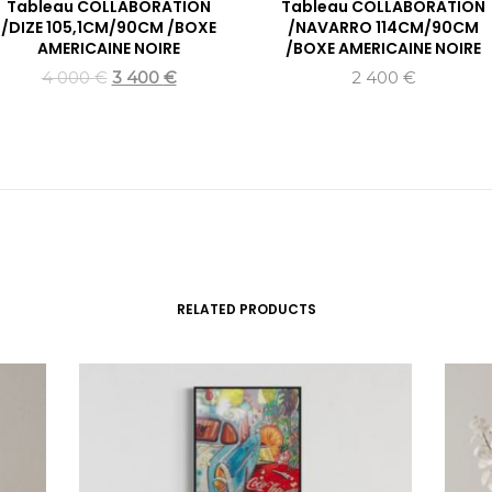
Tableau COLLABORATION
Tableau COLLABORATION
/DIZE 105,1CM/90CM /BOXE
/NAVARRO 114CM/90CM
AMERICAINE NOIRE
/BOXE AMERICAINE NOIRE
4 000
€
3 400
€
2 400
€
RELATED PRODUCTS