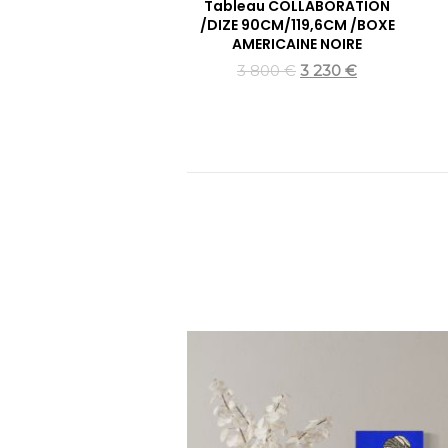
Tableau COLLABORATION
/DIZE 90CM/119,6CM /BOXE
AMERICAINE NOIRE
3 800
€
3 230
€