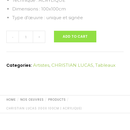
Technique : ACRYLIQUE
Dimensions : 100x100cm
Type d’œuvre : unique et signée
CHRISTIAN
ADD TO CART
-
+
LUCAS
|100x
100cm
|
Categories:
Artistes
,
CHRISTIAN LUCAS
,
Tableaux
ACRYLIQUE|
quantity
HOME
NOS OEUVRES
PRODUCTS
CHRISTIAN LUCAS |100X 100CM | ACRYLIQUE|