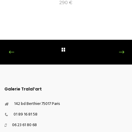
290
€
Galerie Tralal’art
142 bd Berthier 75017 Paris
01 89 16 81 58
06 23 61 80 68