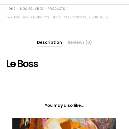
toile
quantity
HOME
NOS OEUVRES
PRODUCTS
TABLEAU DAVID NOROCOS | 116/81 CM | ACRYLIQUE SUR TOILE
Description
Reviews (0)
Le Boss
You may also like…