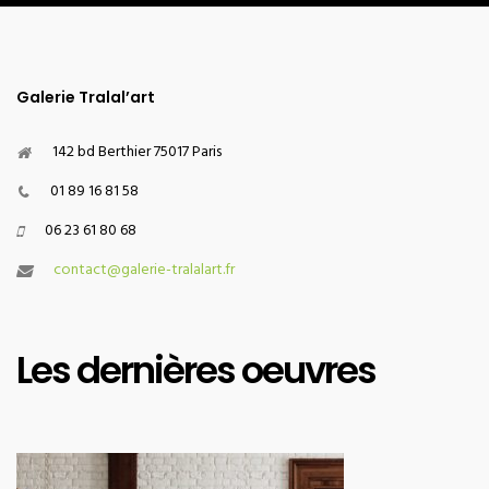
Galerie Tralal’art
142 bd Berthier 75017 Paris
01 89 16 81 58
06 23 61 80 68
contact@galerie-tralalart.fr
Les dernières oeuvres