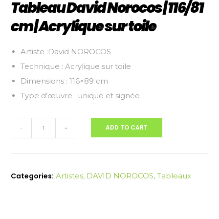
Tableau David Norocos | 116/81
cm | Acrylique sur toile
Artiste :David NOROCOS
Technique : Acrylique sur toile
Dimensions : 116×89 cm
Type d’œuvre : unique et signée
Tableau
ADD TO CART
-
+
David
Norocos
|
116/81
Categories:
Artistes
,
DAVID NOROCOS
,
Tableaux
cm
|
Acrylique
sur