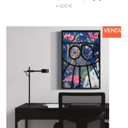
4 600
€
VENDU