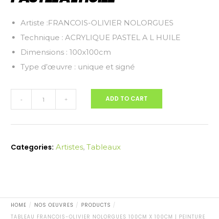
Artiste :FRANCOIS-OLIVIER NOLORGUES
Technique : ACRYLIQUE PASTEL A L HUILE
Dimensions : 100x100cm
Type d’œuvre : unique et signé
Tableau
ADD TO CART
-
+
FRANCOIS-
OLIVIER
NOLORGUES
100cm
Categories:
Artistes
,
Tableaux
x
100cm
|
PEINTURE
ACRYLIQUE
ET
HOME
NOS OEUVRES
PRODUCTS
PASTEL
TABLEAU FRANCOIS-OLIVIER NOLORGUES 100CM X 100CM | PEINTURE