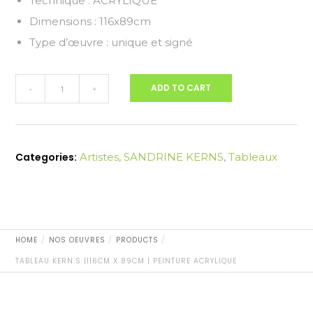
Technique : ACRYLIQUE
Dimensions : 116x89cm
Type d’œuvre : unique et signé
Tableau
ADD TO CART
-
+
kern.S
|116cm
x
89cm
Categories:
Artistes
,
SANDRINE KERNS
,
Tableaux
|
PEINTURE
ACRYLIQUE
quantity
HOME
NOS OEUVRES
PRODUCTS
TABLEAU KERN.S |116CM X 89CM | PEINTURE ACRYLIQUE