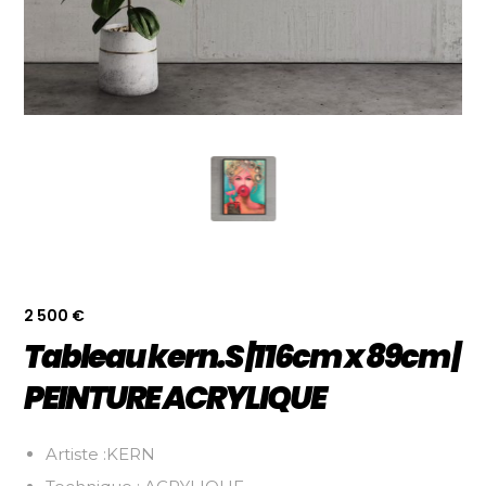
2 500
€
Tableau kern.S |116cm x 89cm |
PEINTURE ACRYLIQUE
Artiste :KERN