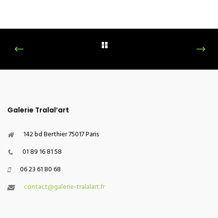
Galerie Tralal’art
142 bd Berthier 75017 Paris
01 89 16 81 58
06 23 61 80 68
contact@galerie-tralalart.fr