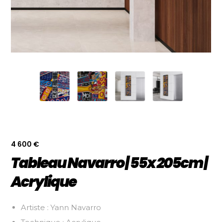
4 600
€
Tableau Navarro | 55x 205cm |
Acrylique
Artiste : Yann Navarro