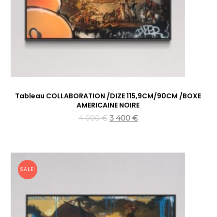
Tableau COLLABORATION /DIZE 115,9CM/90CM /BOXE
AMERICAINE NOIRE
4 000
€
3 400
€
SALE!