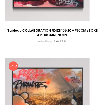
Tableau COLLABORATION /DIZE 105,1CM/90CM /BOXE
AMERICAINE NOIRE
4 000
€
3 400
€
SALE!