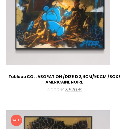
Tableau COLLABORATION /DIZE 132,4CM/90CM /BOXE
AMERICAINE NOIRE
4 200
€
3 570
€
SALE!