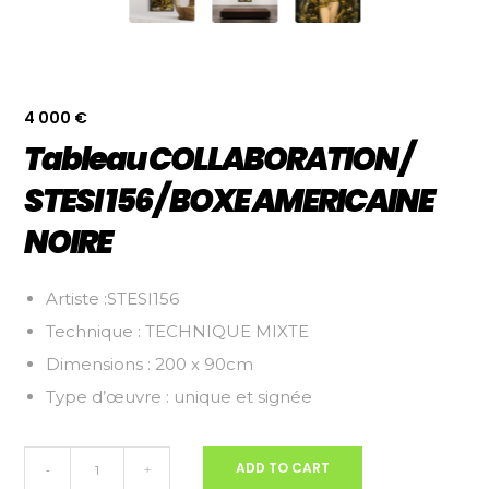
4 000
€
Tableau COLLABORATION /
STESI 156 / BOXE AMERICAINE
NOIRE
Artiste :STESI156
Technique : TECHNIQUE MIXTE
Dimensions : 200 x 90cm
Type d’œuvre : unique et signée
Tableau
ADD TO CART
-
+
COLLABORATION