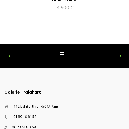
américaine
14 500
€
Galerie Tralal’art
142 bd Berthier 75017 Paris
01 89 16 81 58
06 23 61 80 68