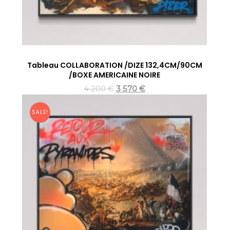
Tableau COLLABORATION /DIZE 132,4CM/90CM
/BOXE AMERICAINE NOIRE
4 200
€
3 570
€
SALE!