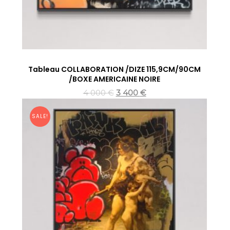
Tableau COLLABORATION /DIZE 115,9CM/90CM
/BOXE AMERICAINE NOIRE
4 000
€
3 400
€
SALE!