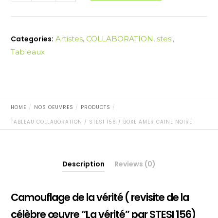
/
STESI
156
Categories:
Artistes
,
COLLABORATION
,
stesi
,
/
BOXE
Tableaux
AMERICAINE
NOIRE
quantity
HOME
NOS OEUVRES
PRODUCTS
TABLEAU COLLABORATION / STESI 156 / BOXE AMERICAINE NOIRE
Description
Reviews (0)
Camouflage de la vérité
( revisite de la
célèbre œuvre “La vérité” par STESI 156)