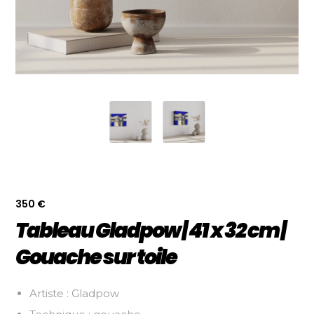
350
€
Tableau Gladpow | 41 x 32 cm |
Gouache sur toile
Artiste : Gladpow