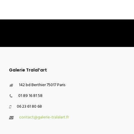
Galerie Tralal’art
142 bd Berthier 75017 Paris
01 89 16 81 58
06 23 61 80 68
contact@galerie-tralalart.fr