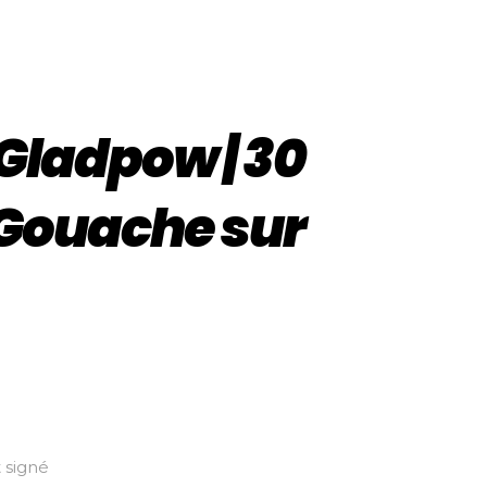
Gladpow | 30
| Gouache sur
 signé