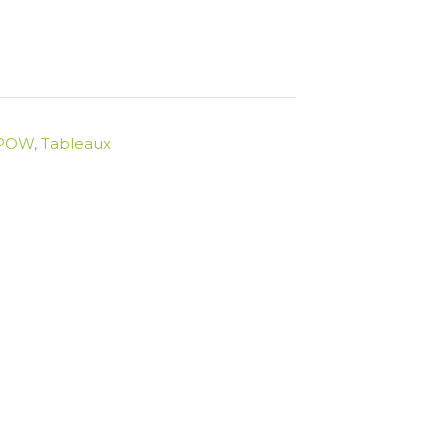
 POW
,
Tableaux