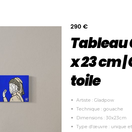
290
€
Tableau 
x 23 cm 
toile
Artiste : Gladpow
Technique : gouache
Dimensions : 30x23cm
Type d’œuvre : unique et