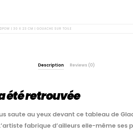
DPOW | 30 X 23 CM | GOUACHE SUR TOILE
Description
Reviews (0)
a été retrouvée
us saute au yeux devant ce tableau de Gladp
L’artiste fabrique d’ailleurs elle-même ses