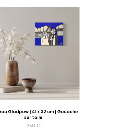
eau Gladpow | 41 x 32 cm | Gouache
sur toile
350
€