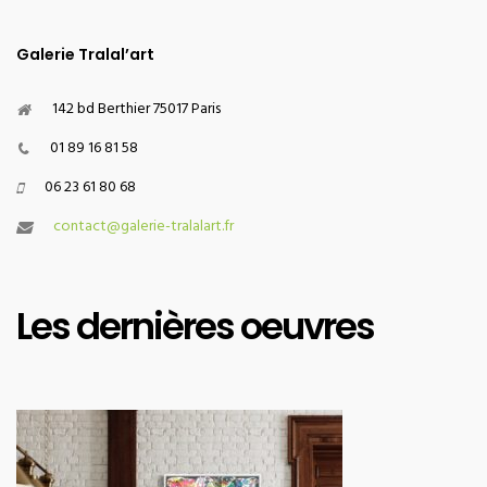
Galerie Tralal’art
142 bd Berthier 75017 Paris
01 89 16 81 58
06 23 61 80 68
contact@galerie-tralalart.fr
Les dernières oeuvres