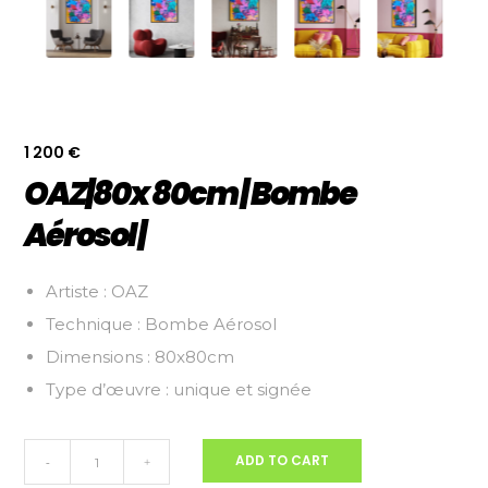
1 200
€
OAZ|80x 80cm | Bombe
Aérosol |
Artiste : OAZ
Technique : Bombe Aérosol
Dimensions : 80x80cm
Type d’œuvre : unique et signée
OAZ|80x
ADD TO CART
-
+
80cm