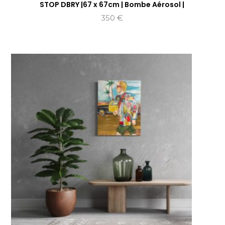
STOP DBRY |67 x 67cm | Bombe Aérosol |
350
€