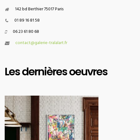
142 bd Berthier 75017 Paris
01 89 16 81 58
06 23 61 80 68
contact@galerie-tralalart.fr
Les dernières oeuvres