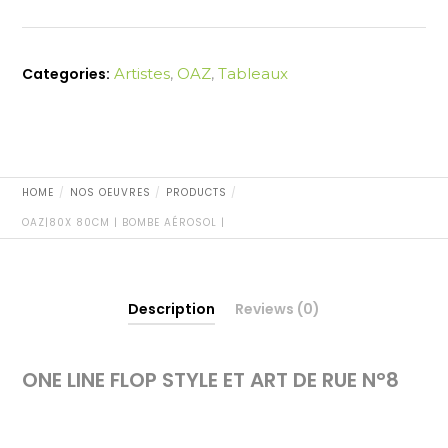
|
Bombe
Aérosol
Categories:
Artistes
,
OAZ
,
Tableaux
|
quantity
HOME
NOS OEUVRES
PRODUCTS
OAZ|80X 80CM | BOMBE AÉROSOL |
Description
Reviews (0)
ONE LINE FLOP STYLE ET ART DE RUE N°8