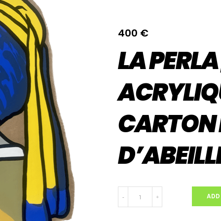
400
€
LA PERLA 
ACRYLIQ
CARTON 
D’ABEILL
LA
ADD
-
+
PERLA
|