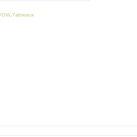
 POW
,
Tableaux