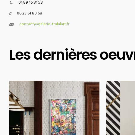
01 89 16 81 58
06 23 61 80 68
contact@galerie-tralalart.fr
Les dernières oeuv