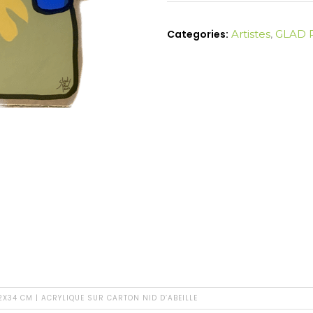
62X34
cm
Categories:
Artistes
,
GLAD
|
ACRYLIQUE
SUR
CARTON
NID
D'ABEILLE
quantity
62X34 CM | ACRYLIQUE SUR CARTON NID D’ABEILLE