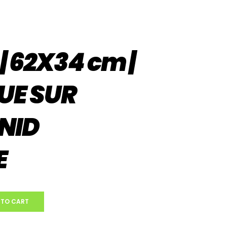
| 62X34 cm |
UE SUR
NID
E
 TO CART