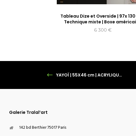
Tableau Dize et Overside | 97x 130
Technique mixte | Boxe américa
6 300
€
YAYOÏ | 55X46 cm | ACRYLIQUE SUR TOILE
Galerie Tralal’art
142 bd Berthier 75017 Paris