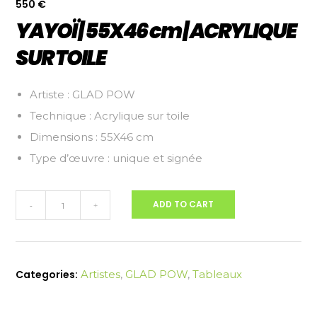
550
€
YAYOÏ | 55X46 cm | ACRYLIQUE
SUR TOILE
Artiste : GLAD POW
Technique : Acrylique sur toile
Dimensions : 55X46 cm
Type d’œuvre : unique et signée
YAYOÏ
ADD TO CART
-
+
|
55X46
cm
|
Categories:
Artistes
,
GLAD POW
,
Tableaux
ACRYLIQUE
SUR
TOILE