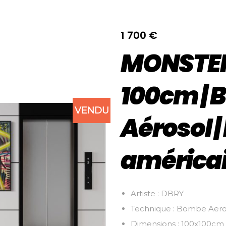
1 700
€
MONSTER 
100cm |
VENDU
Aérosol |
américa
Artiste : DBRY
Technique : Bombe Aero
Dimensions : 100x100cm