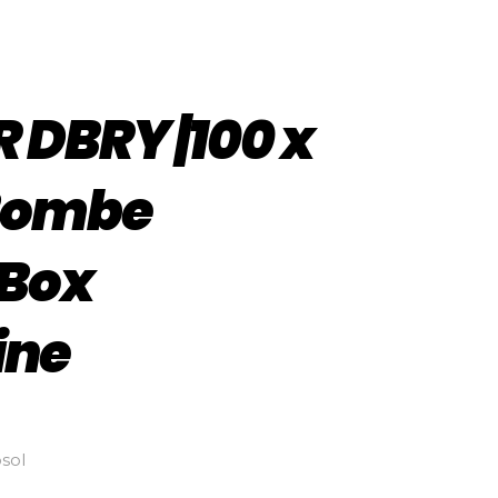
DBRY |100 x
 Bombe
 Box
ine
sol