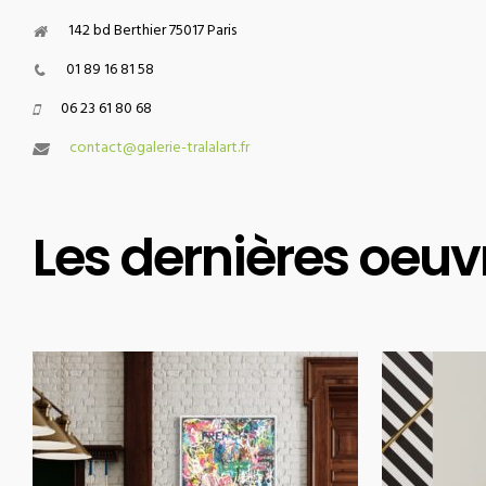
142 bd Berthier 75017 Paris
01 89 16 81 58
06 23 61 80 68
contact@galerie-tralalart.fr
Les dernières oeuv