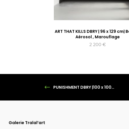
ART THAT KILLS DBRY | 96 x 129 cm|
Aérosol , Marouflage
2 200
€
PUNISHMENT DBRY |100 x 100cm | Bombe Aérosol | Box américaine
Galerie Tralal’art