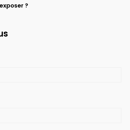
 exposer ?
us