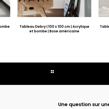
 Bombe
Tableau Debry | 100 x 100 cm | Acrylique
Tabl
et bombe | Boxe américaine
Une question sur une