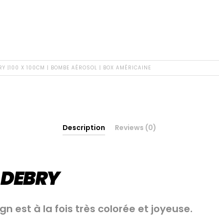
Y |100 X 100CM | BOMBE AÉROSOL | BOX AMÉRICAINE
Description
Reviews (0)
 DEBRY
gn est à la fois très colorée et joyeuse.