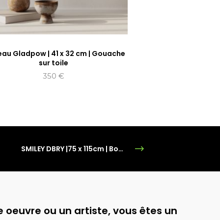
eau Gladpow | 41 x 32 cm | Gouache
sur toile
350
€
SMILEY DBRY |75 x 115cm | Bombe Aérosol | Box américaine
 oeuvre ou un artiste, vous êtes un