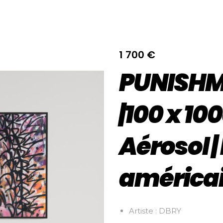
1 700
€
PUNISHM
|100 x 1
Aérosol |
américa
Artiste : DBRY