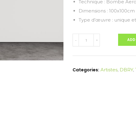
Technique : Bombe Aero
Dimensions : 100x100cm
Type d’œuvre : unique et
PUNISHMENT
ADD
-
+
DBRY
|100
x
100cm
Categories:
Artistes
,
DBRY
,
|
Bombe
Aérosol
|
Box
américaine
quantity