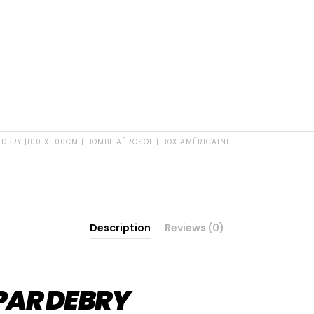
DBRY |100 X 100CM | BOMBE AÉROSOL | BOX AMÉRICAINE
Description
Reviews (0)
PAR DEBRY