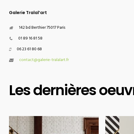
Galerie Tralal’art
142 bd Berthier 75017 Paris
01 89 16 81 58
06 23 61 80 68
contact@galerie-tralalart.fr
Les dernières oeuv