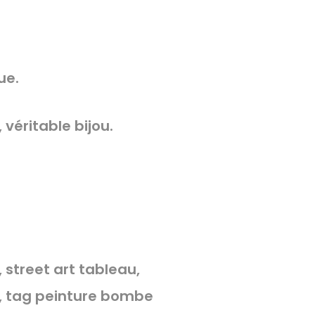
ue.
 véritable bijou.
n, street art tableau,
ris, tag peinture bombe