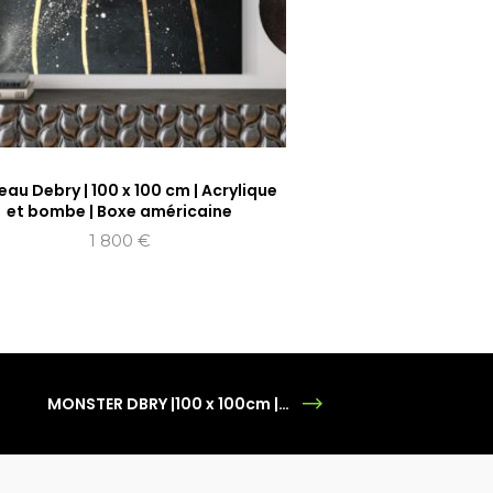
eau Debry | 100 x 100 cm | Acrylique
et bombe | Boxe américaine
1 800
€
MONSTER DBRY |100 x 100cm | Bombe Aérosol | Box américaine