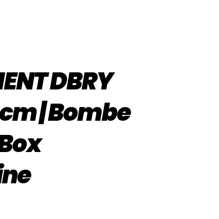
ENT DBRY
00cm | Bombe
 Box
ine