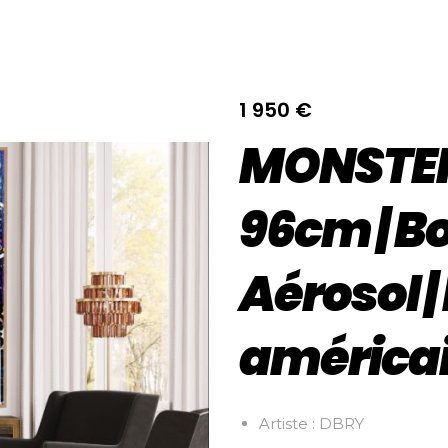
1 950
€
MONSTER 
96cm | 
Aérosol |
américa
Artiste : DBRY