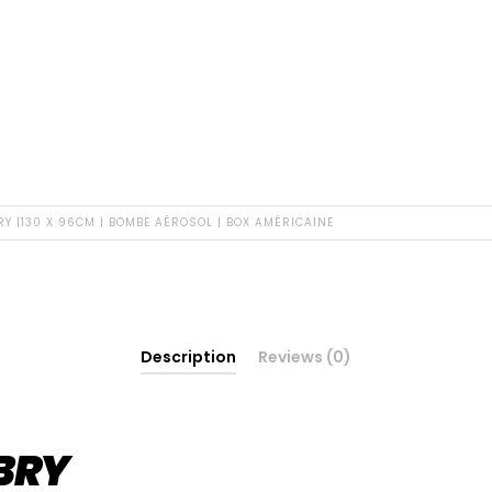
Y |130 X 96CM | BOMBE AÉROSOL | BOX AMÉRICAINE
Description
Reviews (0)
BRY