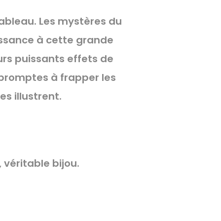
tableau. Les mystères du
issance à cette grande
urs puissants effets de
t promptes à frapper les
s illustrent.
 véritable bijou.