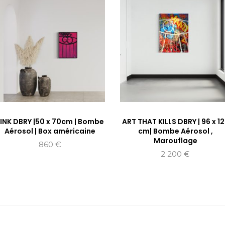
INK DBRY |50 x 70cm | Bombe
ART THAT KILLS DBRY | 96 x 1
Aérosol | Box américaine
cm| Bombe Aérosol ,
Marouflage
860
€
2 200
€