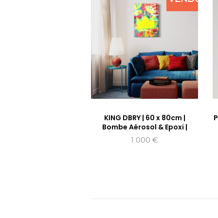
KING DBRY | 60 x 80cm |
P
Bombe Aérosol & Epoxi |
1 000
€