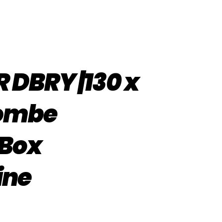
DBRY |130 x
Bombe
 Box
ine