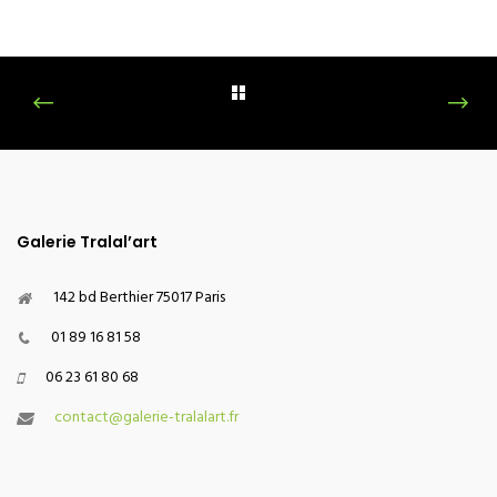
Galerie Tralal’art
142 bd Berthier 75017 Paris
01 89 16 81 58
06 23 61 80 68
contact@galerie-tralalart.fr