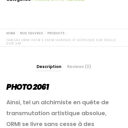
ET
ACRYLIQUE
SUR
FEUILLE
D'OR
HOME
NOS OEUVRES
PRODUCTS
24K
TABLEAU ORMI 30CM X 30CM |AEROSOL ET ACRYLIQUE SUR FEUILLE
quantity
D’OR 24K
Description
Reviews (0)
PHOTO 2061
Ainsi, tel un alchimiste en quête de
transmutation artistique absolue,
ORMI se livre sans cesse à des