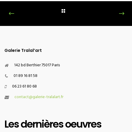
Galerie Tralal’art
142 bd Berthier 75017 Paris
01 89 16 81 58
06 23 61 80 68
contact@galerie-tralalart.fr
Les dernières oeuvres