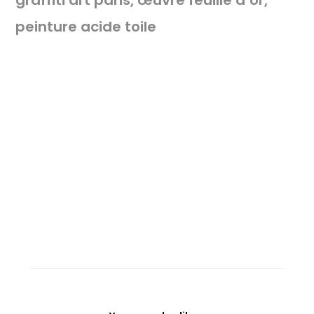
graffiti art paris, œuvre feuille d’or,
peinture acide toile