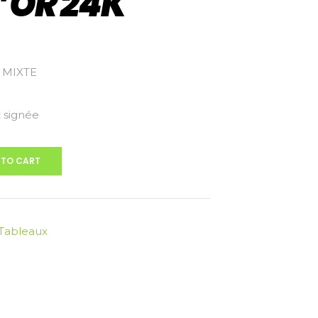
D’OR 24K
 MIXTE
 signée
 TO CART
Tableaux