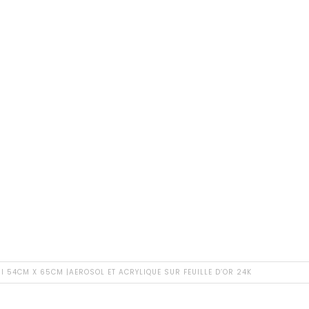
24K
quantity
I 54CM X 65CM |AEROSOL ET ACRYLIQUE SUR FEUILLE D’OR 24K