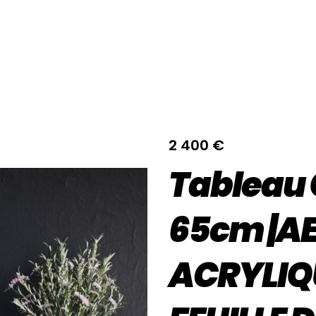
2 400
€
Tableau
65cm |A
ACRYLIQ